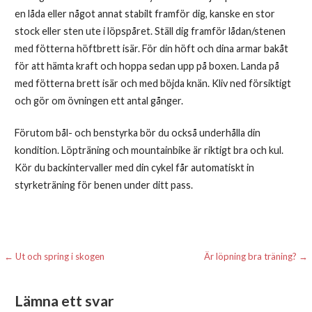
en låda eller något annat stabilt framför dig, kanske en stor
stock eller sten ute i löpspåret. Ställ dig framför lådan/stenen
med fötterna höftbrett isär. För din höft och dina armar bakåt
för att hämta kraft och hoppa sedan upp på boxen. Landa på
med fötterna brett isär och med böjda knän. Kliv ned försiktigt
och gör om övningen ett antal gånger.
Förutom bål- och benstyrka bör du också underhålla din
kondition. Löpträning och mountainbike är riktigt bra och kul.
Kör du backintervaller med din cykel får automatiskt in
styrketräning för benen under ditt pass.
Inläggsnavigering
← Ut och spring i skogen
Är löpning bra träning? →
Lämna ett svar