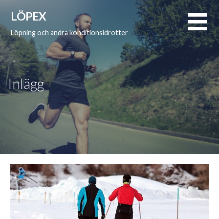
Hoppa
LÖPEX
till
innehåll
Löpning och andra konditionsidrotter
Inlägg