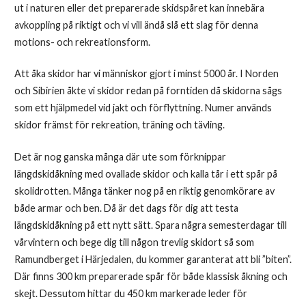
ut i naturen eller det preparerade skidspåret kan innebära
avkoppling på riktigt och vi vill ändå slå ett slag för denna
motions- och rekreationsform.
Att åka skidor har vi människor gjort i minst 5000 år. I Norden
och Sibirien åkte vi skidor redan på forntiden då skidorna sågs
som ett hjälpmedel vid jakt och förflyttning. Numer används
skidor främst för rekreation, träning och tävling.
Det är nog ganska många där ute som förknippar
längdskidåkning med ovallade skidor och kalla tår i ett spår på
skolidrotten. Många tänker nog på en riktig genomkörare av
både armar och ben. Då är det dags för dig att testa
längdskidåkning på ett nytt sätt. Spara några semesterdagar till
vårvintern och bege dig till någon trevlig skidort så som
Ramundberget i Härjedalen, du kommer garanterat att bli ”biten”.
Där finns 300 km preparerade spår för både klassisk åkning och
skejt. Dessutom hittar du 450 km markerade leder för