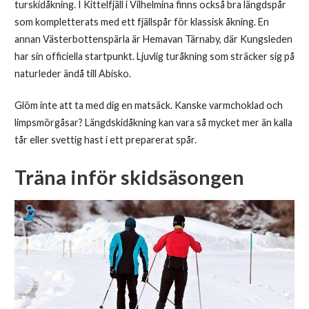
turskidåkning. I Kittelfjäll i Vilhelmina finns också bra längdspår
som kompletterats med ett fjällspår för klassisk åkning. En
annan Västerbottenspärla är Hemavan Tärnaby, där Kungsleden
har sin officiella startpunkt. Ljuvlig turåkning som sträcker sig på
naturleder ändå till Abisko.
Glöm inte att ta med dig en matsäck. Kanske varmchoklad och
limpsmörgåsar? Längdskidåkning kan vara så mycket mer än kalla
tår eller svettig hast i ett preparerat spår.
Träna inför skidsäsongen