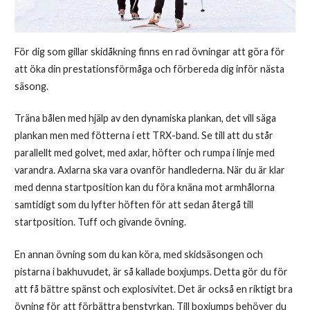
För dig som gillar skidåkning finns en rad övningar att göra för
att öka din prestationsförmåga och förbereda dig inför nästa
säsong.
Träna bålen med hjälp av den dynamiska plankan, det vill säga
plankan men med fötterna i ett TRX-band. Se till att du står
parallellt med golvet, med axlar, höfter och rumpa i linje med
varandra. Axlarna ska vara ovanför handlederna. När du är klar
med denna startposition kan du föra knäna mot armhålorna
samtidigt som du lyfter höften för att sedan återgå till
startposition. Tuff och givande övning.
En annan övning som du kan köra, med skidsäsongen och
pistarna i bakhuvudet, är så kallade boxjumps. Detta gör du för
att få bättre spänst och explosivitet. Det är också en riktigt bra
övning för att förbättra benstyrkan. Till boxjumps behöver du