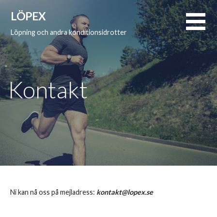
Hoppa
LÖPEX
till
innehåll
Löpning och andra konditionsidrotter
Kontakt
Ni kan nå oss på mejladress:
kontakt@lopex.se